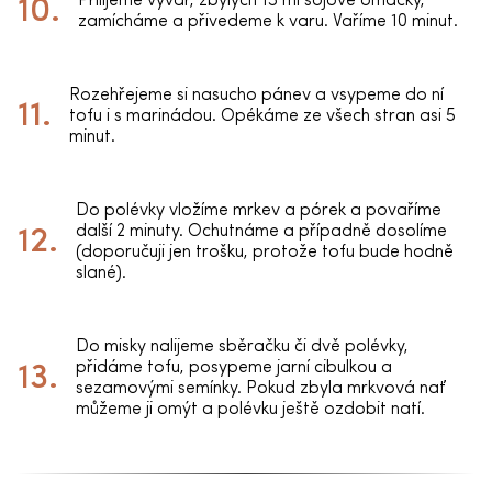
Přilijeme vývar, zbylých 15 ml sójové omáčky,
zamícháme a přivedeme k varu. Vaříme 10 minut.
Rozehřejeme si nasucho pánev a vsypeme do ní
tofu i s marinádou. Opékáme ze všech stran asi 5
minut.
Do polévky vložíme mrkev a pórek a povaříme
další 2 minuty. Ochutnáme a případně dosolíme
(doporučuji jen trošku, protože tofu bude hodně
slané).
Do misky nalijeme sběračku či dvě polévky,
přidáme tofu, posypeme jarní cibulkou a
sezamovými semínky. Pokud zbyla mrkvová nať
můžeme ji omýt a polévku ještě ozdobit natí.