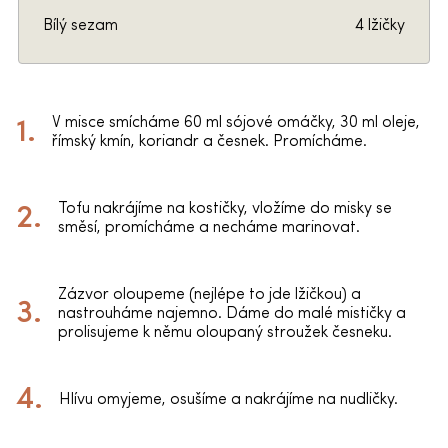
Bílý sezam
4 lžičky
V misce smícháme 60 ml sójové omáčky, 30 ml oleje,
římský kmín, koriandr a česnek. Promícháme.
Tofu nakrájíme na kostičky, vložíme do misky se
směsí, promícháme a necháme marinovat.
Zázvor oloupeme (nejlépe to jde lžičkou) a
nastrouháme najemno. Dáme do malé mističky a
prolisujeme k němu oloupaný stroužek česneku.
Hlívu omyjeme, osušíme a nakrájíme na nudličky.