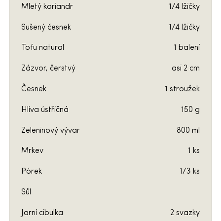
Mletý koriandr
1/4 lžičky
Sušený česnek
1/4 lžičky
Tofu natural
1 balení
Zázvor, čerstvý
asi 2 cm
Česnek
1 stroužek
Hlíva ústřičná
150 g
Zeleninový vývar
800 ml
Mrkev
1 ks
Pórek
1/3 ks
Sůl
Jarní cibulka
2 svazky