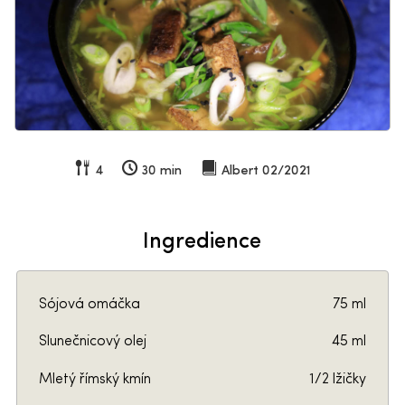
4
30 min
Albert 02/2021
Ingredience
Sójová omáčka
75 ml
Slunečnicový olej
45 ml
Mletý římský kmín
1/2 lžičky