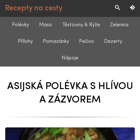
Recepty na cesty
Polévky
Maso
Těstoviny & Rýže
Zelenina
Přílohy
Pomazánky
Pečivo
Dezerty
Nápoje
ASIJSKÁ POLÉVKA S HLÍVOU
A ZÁZVOREM