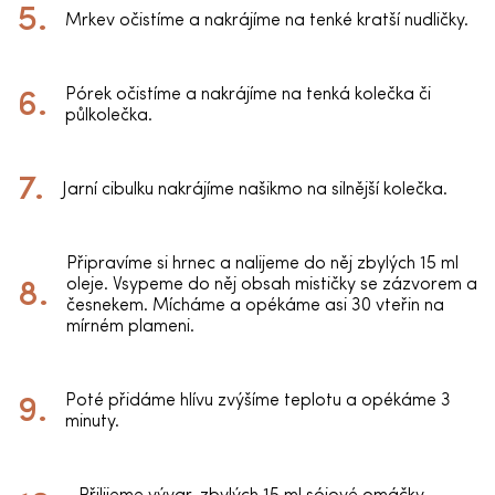
Mrkev očistíme a nakrájíme na tenké kratší nudličky.
Pórek očistíme a nakrájíme na tenká kolečka či
půlkolečka.
Jarní cibulku nakrájíme našikmo na silnější kolečka.
Připravíme si hrnec a nalijeme do něj zbylých 15 ml
oleje. Vsypeme do něj obsah mističky se zázvorem a
česnekem. Mícháme a opékáme asi 30 vteřin na
mírném plameni.
Poté přidáme hlívu zvýšíme teplotu a opékáme 3
minuty.