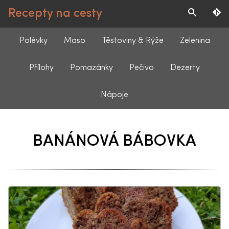
Recepty na cesty
Polévky
Maso
Těstoviny & Rýže
Zelenina
Přílohy
Pomazánky
Pečivo
Dezerty
Nápoje
BANÁNOVÁ BÁBOVKA