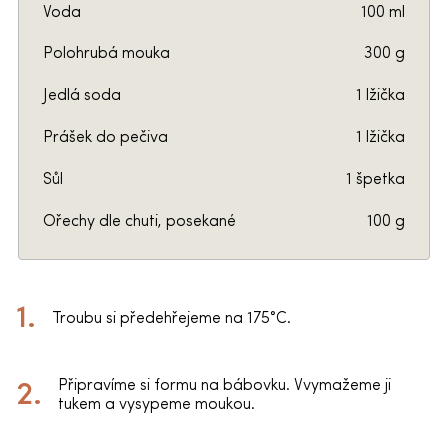
Voda
100 ml
Polohrubá mouka
300 g
Jedlá soda
1 lžička
Prášek do pečiva
1 lžička
Sůl
1 špetka
Ořechy dle chuti, posekané
100 g
Troubu si předehřejeme na 175°C.
Připravíme si formu na bábovku. Vvymažeme ji
tukem a vysypeme moukou.