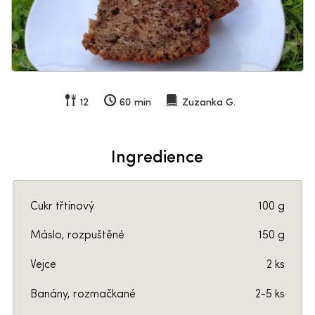
12
60 min
Zuzanka G.
Ingredience
Cukr třtinový
100 g
Máslo, rozpuštěné
150 g
Vejce
2 ks
Banány, rozmačkané
2-5 ks