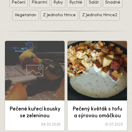
Pečení
Pikantní
Ryby
Rychlé
Salát
Snadné
Vegetarian
Z Jednoho Hrnce
Z Jednoho Hrnce2
Pečené kuřecí kousky
Pečený květák s tofu
se zeleninou
a sýrovou omáčkou
08.02.2026
10.07.2025