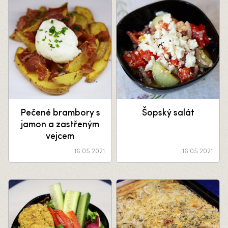
Pečené brambory s
Šopský salát
jamon a zastřeným
vejcem
16.05.2021
16.05.2021