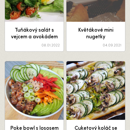
Tuňákový salát s
Květákové mini
vejcem a avokádem
nugetky
08.01.2022
04.09.2021
Poke bowl s lososem
Cuketový koláč se