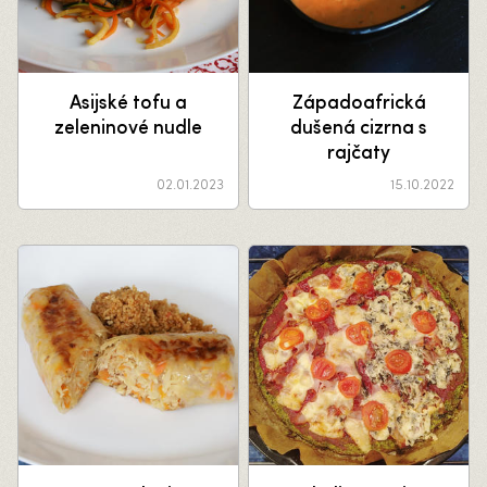
Asijské tofu a
Západoafrická
zeleninové nudle
dušená cizrna s
rajčaty
02.01.2023
15.10.2022