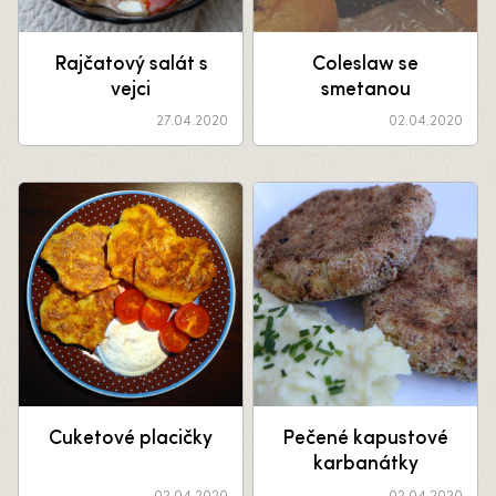
Rajčatový salát s
Coleslaw se
vejci
smetanou
27.04.2020
02.04.2020
Cuketové placičky
Pečené kapustové
karbanátky