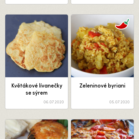
Květákové lívanečky
Zeleninové byriani
se sýrem
06.07.2020
05.07.2020