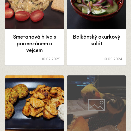
Smetanová hlíva s
Balkánský okurkový
parmezánem a
salát
vejcem
10.02.2025
10.05.2024