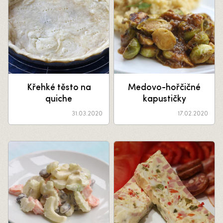
Křehké těsto na
Medovo-hořčičné
quiche
kapustičky
31.03.2020
17.02.2020