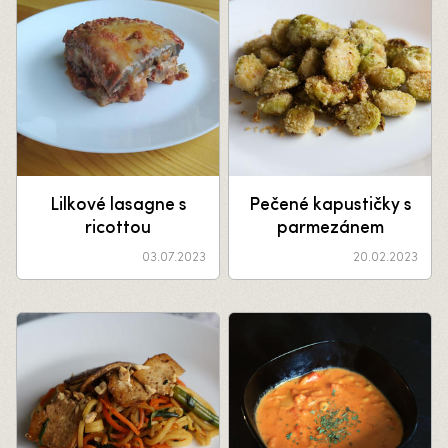
Lilkové lasagne s
Pečené kapustičky s
ricottou
parmezánem
03.07.2023
20.02.2023