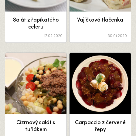
Salát z řapíkatého
Vajíčková tlačenka
celeru
17.02.2020
30.01.2020
Cizrnový salát s
Carpaccio z červené
tuňákem
řepy