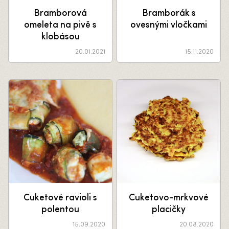
Bramborová
Bramborák s
omeleta na pivě s
ovesnými vločkami
klobásou
20.01.2021
15.11.2020
Cuketové ravioli s
Cuketovo-mrkvové
polentou
placičky
15.09.2020
20.08.2020