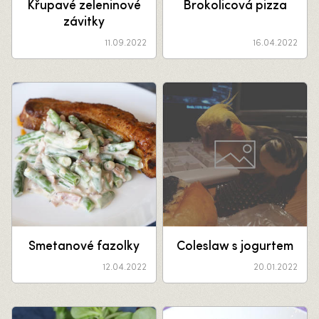
Křupavé zeleninové
Brokolicová pizza
závitky
11.09.2022
16.04.2022
Smetanové fazolky
Coleslaw s jogurtem
12.04.2022
20.01.2022