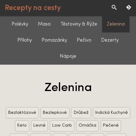
Recepty na cesty
Polévky
Maso
Těstoviny & Rýže
Zelenina
Přílohy
Pomazánky
Pečivo
Dezerty
Nápoje
Zelenina
Bezlaktózové
Bezlepkové
Drůbež
Indická Kuchyně
Keto
Levné
Low Carb
Omáčka
Pečené