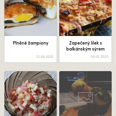
Plněné žampiony
Zapečený lilek s
balkánským sýrem
22.06.2020
09.05.2020