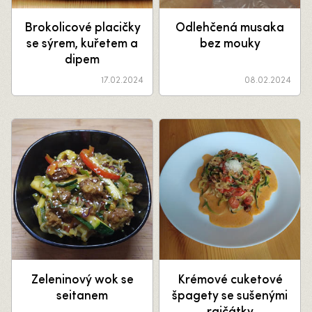
Brokolicové placičky
Odlehčená musaka
se sýrem, kuřetem a
bez mouky
dipem
17.02.2024
08.02.2024
Zeleninový wok se
Krémové cuketové
seitanem
špagety se sušenými