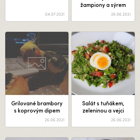
žampiony a sýrem
04.07.2021
26.06.2021
Grilované brambory
Salát s tuňákem,
s koprovým dipem
zeleninou a vejci
26.06.2021
26.06.2021