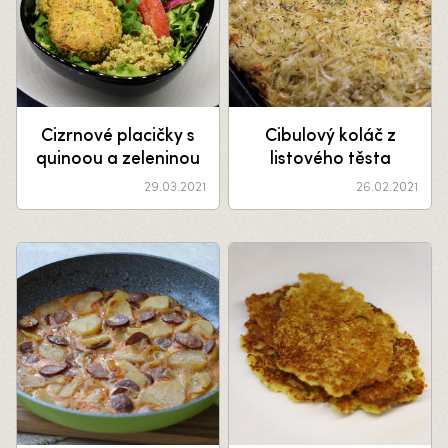
Cizrnové placičky s
Cibulový koláč z
quinoou a zeleninou
listového těsta
29.03.2021
26.02.2021