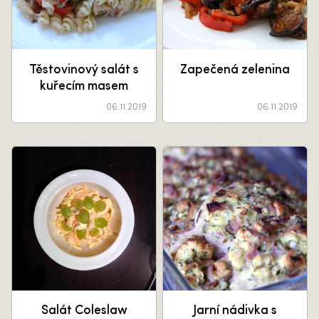
Těstovinový salát s
Zapečená zelenina
kuřecím masem
06.11.2019
06.11.2019
Salát Coleslaw
Jarní nádivka s