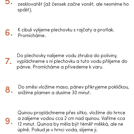
zesklovatět (až čensek začne vonět, ale nesmíme ho
spálit).
K cibuli vylijeme plechovku s rajčaty a protlak.
Promícháme.
Do plechovky nalijeme vodu zhruba do poliviny,
vypláchneme s ní plechovku a tuto vodu přilijeme do
pánve. Promícháme a přivedeme k varu.
Do směsi vložíme maso, pánev přikryjeme pokličkou,
snížíme plamen a dusíme 30 minut.
Quinou propláchneme přes sítko, vložíme do hrnce
a zalijeme vodou cca 2 cm nad quinou. Vaříme cca
12 minut. Quinoa by měla být téměř měkká, ale ne
úplně. Pokud je v hrnci voda, slijeme ji.