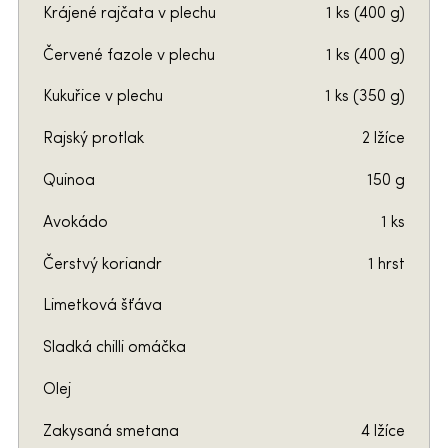
Krájené rajčata v plechu
1 ks (400 g)
Červené fazole v plechu
1 ks (400 g)
Kukuřice v plechu
1 ks (350 g)
Rajský protlak
2 lžíce
Quinoa
150 g
Avokádo
1 ks
Čerstvý koriandr
1 hrst
Limetková šťáva
Sladká chilli omáčka
Olej
Zakysaná smetana
4 lžíce