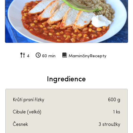
4
60 min
MaminčinyRecepty
Ingredience
Krůtí prsní řízky
600 g
Cibule (velká)
1 ks
Česnek
3 stroužky