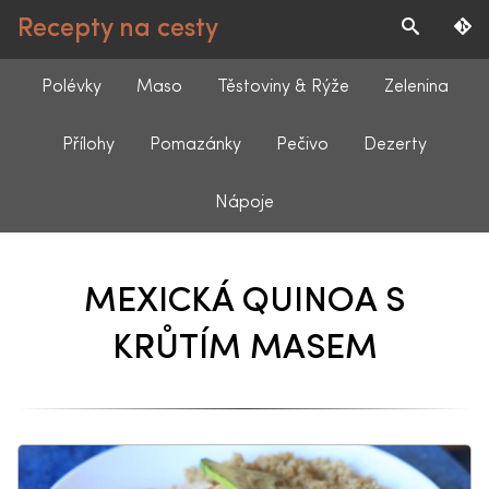
Recepty na cesty
Polévky
Maso
Těstoviny & Rýže
Zelenina
Přílohy
Pomazánky
Pečivo
Dezerty
Nápoje
MEXICKÁ QUINOA S
KRŮTÍM MASEM