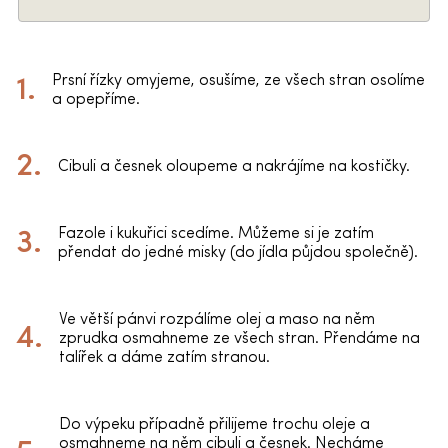
Prsní řízky omyjeme, osušíme, ze všech stran osolíme
a opepříme.
Cibuli a česnek oloupeme a nakrájíme na kostičky.
Fazole i kukuřici scedíme. Můžeme si je zatím
přendat do jedné misky (do jídla půjdou společně).
Ve větší pánvi rozpálíme olej a maso na něm
zprudka osmahneme ze všech stran. Přendáme na
talířek a dáme zatím stranou.
Do výpeku případně přilijeme trochu oleje a
osmahneme na něm cibuli a česnek. Necháme