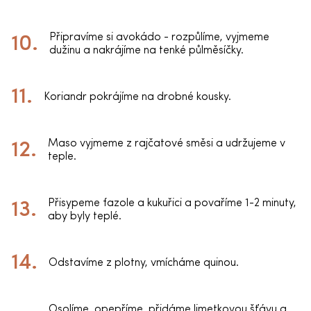
Připravíme si avokádo - rozpůlíme, vyjmeme
dužinu a nakrájíme na tenké půlměsíčky.
Koriandr pokrájíme na drobné kousky.
Maso vyjmeme z rajčatové směsi a udržujeme v
teple.
Přisypeme fazole a kukuřici a povaříme 1-2 minuty,
aby byly teplé.
Odstavíme z plotny, vmícháme quinou.
Osolíme, opepříme, přidáme limetkovou šťávu a