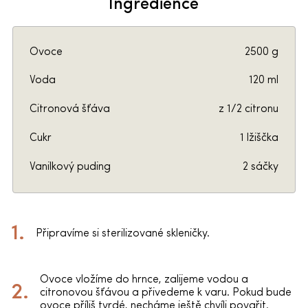
Ingredience
Ovoce
2500 g
Voda
120 ml
Citronová šťáva
z 1/2 citronu
Cukr
1 lžiščka
Vanilkový puding
2 sáčky
Připravíme si sterilizované skleničky.
Ovoce vložíme do hrnce, zalijeme vodou a
citronovou šťávou a přivedeme k varu. Pokud bude
ovoce příliš tvrdé, necháme ještě chvíli povařit.