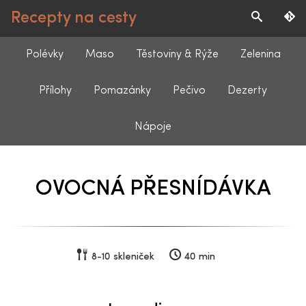
Recepty na cesty
Polévky
Maso
Těstoviny & Rýže
Zelenina
Přílohy
Pomazánky
Pečivo
Dezerty
Nápoje
OVOCNÁ PŘESNÍDÁVKA
8-10 skleniček
40 min