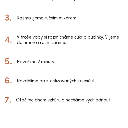
Rozmixujeme ručním mixérem.
V troše vody si rozmícháme cukr a pudinky. Vlijeme
do hrnce a rozmícháme.
Povaříme 2 minuty.
Rozdělíme do sterilizovaných skleniček.
Otočíme dnem vzhůru a necháme vychladnout.