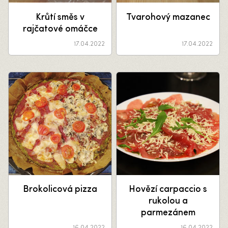
Krůtí směs v
Tvarohový mazanec
rajčatové omáčce
17.04.2022
17.04.2022
Brokolicová pizza
Hovězí carpaccio s
rukolou a
parmezánem
16.04.2022
16.04.2022