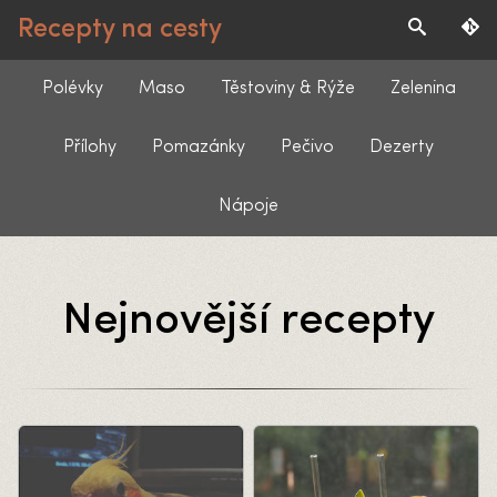
Recepty na cesty
Polévky
Maso
Těstoviny & Rýže
Zelenina
Přílohy
Pomazánky
Pečivo
Dezerty
Nápoje
Nejnovější recepty