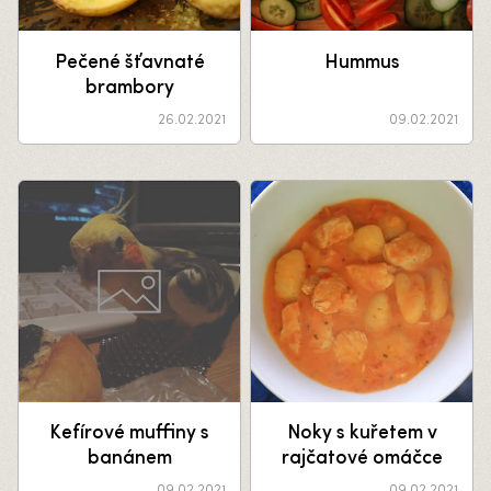
Pečené šťavnaté
Hummus
brambory
26.02.2021
09.02.2021
Kefírové muffiny s
Noky s kuřetem v
banánem
rajčatové omáčce
09.02.2021
09.02.2021