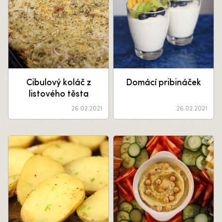
Cibulový koláč z
Domácí pribináček
listového těsta
26.02.2021
26.02.2021