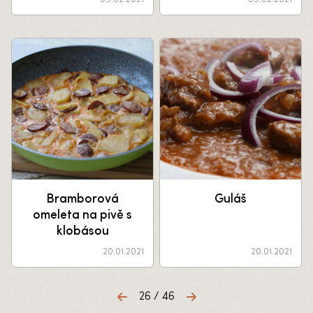
Bramborová
Guláš
omeleta na pivě s
klobásou
20.01.2021
20.01.2021
26 / 46