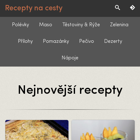
Recepty na cesty
Polévky
Maso
Těstoviny & Rýže
Zelenina
Přílohy
Pomazánky
Pečivo
Dezerty
Nápoje
Nejnovější recepty