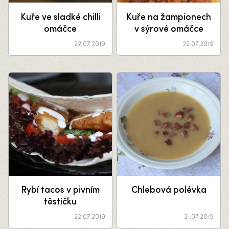
Kuře ve sladké chilli
Kuře na žampionech
omáčce
v sýrové omáčce
22.07.2019
22.07.2019
Rybí tacos v pivním
Chlebová polévka
těstíčku
22.07.2019
21.07.2019