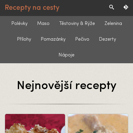
Recepty na cesty
Polévky
Maso
Těstoviny & Rýže
Zelenina
Přílohy
Pomazánky
Pečivo
Dezerty
Nápoje
Nejnovější recepty