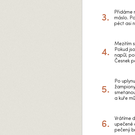
Přidáme n
máslo. P
péct asi 
Mezitím s
Pokud jso
napůl, pok
Česnek po
Po uplynu
žampiony,
smetanou
a kuře m
Vrátíme d
upečené a
pečený b