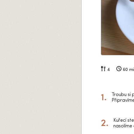
4
60 m
Troubu si 
Připravíme
Kuřecí st
nasolíme 