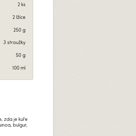
2 ks
2 lžíce
250 g
3 stroužky
50 g
100 ml
, zda je kuře
inoa, bulgur,