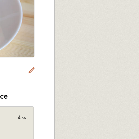
nce
4 ks