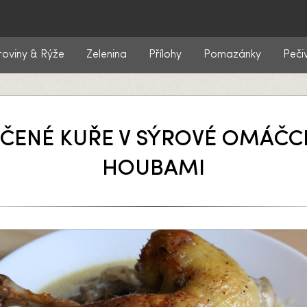
toviny & Rýže
Zelenina
Přílohy
Pomazánky
Peči
ČENÉ KUŘE V SÝROVÉ OMÁČC
HOUBAMI