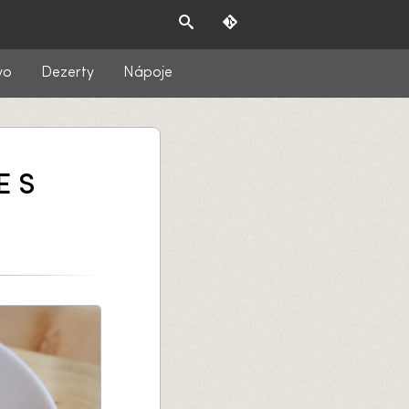
vo
Dezerty
Nápoje
E S