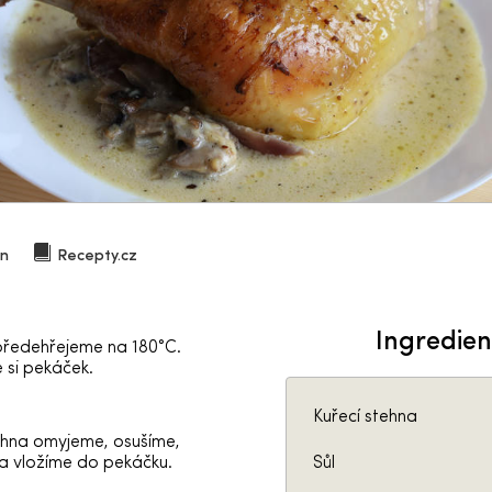
in
Recepty.cz
Ingredie
předehřejeme na 180°C.
 si pekáček.
Kuřecí stehna
ehna omyjeme, osušíme,
a vložíme do pekáčku.
Sůl