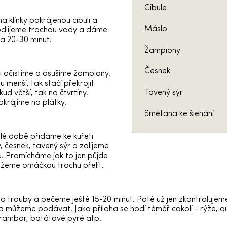
Cibule
a klínky pokrájenou cibuli a
Máslo
odlijeme trochou vody a dáme
na 20-30 minut.
Žampiony
Česnek
i očistíme a osušíme žampiony.
u menší, tak stačí překrojit
Tavený sýr
ud větší, tak na čtvrtiny.
krájíme na plátky.
Smetana ke šlehání
lé době přidáme ke kuřeti
 česnek, tavený sýr a zalijeme
. Promícháme jak to jen půjde
ůžeme omáčkou trochu přelít.
o trouby a pečeme ještě 15-20 minut. Poté už jen zkontrolujeme
 můžeme podávat. Jako příloha se hodí téměř cokoli - rýže, qu
rambor, batátové pyré atp.