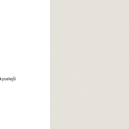
yselejší
.