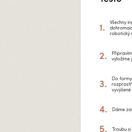
Všechny i
dohromady
robotický 
Připravím
vyložíme 
Do formy
rozprost
vyvýšené 
Dáme zat
Troubu si