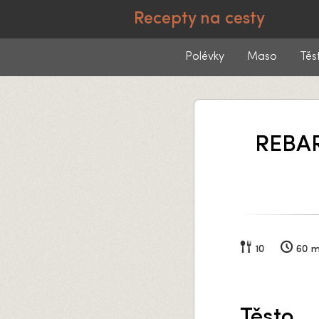
Recepty na cesty
Polévky
Maso
Těs
REBA
10
60 m
Těsto