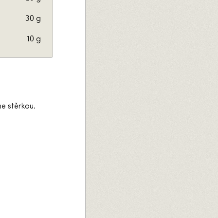
30 g
10 g
e stěrkou.