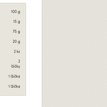
100 g
15 g
75 g
20 g
2 ks
2
lžičky
1 lžička
1 lžička