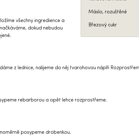
Máslo, rozuštěné
ložíme všechny ingredience a
Březový cukr
omačkáváme, dokud nebudou
jené.
dáme z lednice, nalijeme do něj tvarohovou náplň Rozprostřem
sypeme rebarborou a opět lehce rozprostřeme.
vnoměrně posypeme drobenkou.