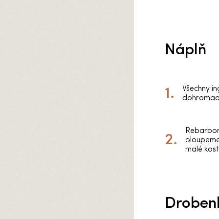
Náplň
Všechny i
dohromady
Rebarbor
oloupeme 
malé kost
Droben