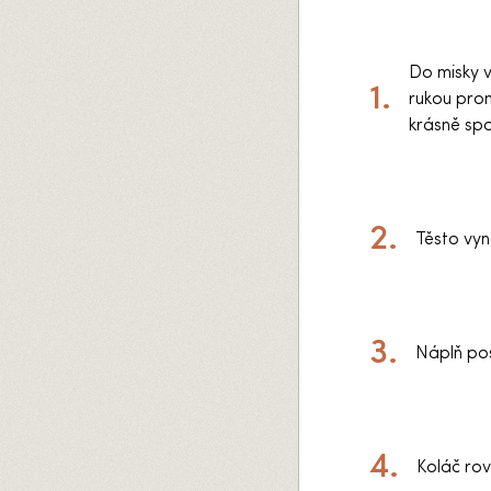
Do misky v
rukou pr
krásně spo
Těsto vyn
Náplň po
Koláč ro