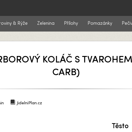
toviny & Rýže
Zelenina
Přílohy
Pomazánky
Peči
RBOROVÝ KOLÁČ S TVAROHEM
CARB)
in
JidelniPlan.cz
Těsto