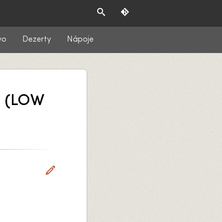
vo
Dezerty
Nápoje
 (LOW