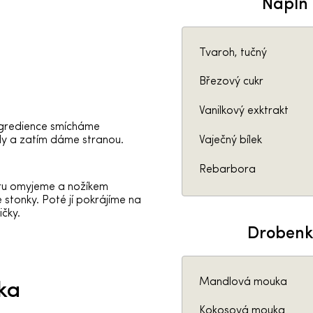
Náplň
Tvaroh, tučný
Březový cukr
Vanilkový exktrakt
ngredience smícháme
Vaječný bílek
 a zatím dáme stranou.
Rebarbora
u omyjeme a nožíkem
stonky. Poté jí pokrájíme na
ičky.
Drobenk
Mandlová mouka
ka
Kokosová mouka