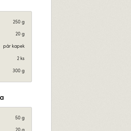
250 g
20 g
pár kapek
2 ks
300 g
a
50 g
20 g