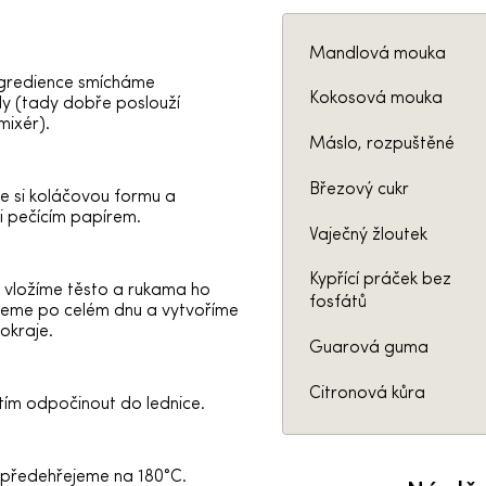
Mandlová mouka
ngredience smícháme
Kokosová mouka
 (tady dobře poslouží
mixér).
Máslo, rozpuštěné
Březový cukr
e si koláčovou formu a
ji pečícím papírem.
Vaječný žloutek
Kypřící práček bez
 vložíme těsto a rukama ho
fosfátů
řeme po celém dnu a vytvoříme
okraje.
Guarová guma
Citronová kůra
ím odpočinout do lednice.
 předehřejeme na 180°C.