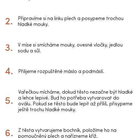
Připravíme si na linku plech a posypeme trochou
hladké mouky.
V míse si smícháme mouky, ovesné vločky, jedlou
sodu a sůl.
Přilijeme rozpuštěné máslo a podmáslí.
Vařečkou mícháme, dokud těsto nezačne být hladké
a lehce lepivé. Bud ho potřeba vytvarovat do
oválu. Pokud se těsto bude lepit až příliš, přisypeme
ještě trochu hladké mouky.
Z těsta vytvarujeme bochník, položíme ho na
pomoučněný plech a nařízneme kříž.