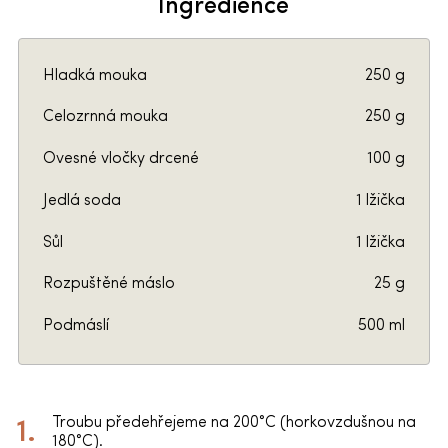
Ingredience
Hladká mouka
250 g
Celozrnná mouka
250 g
Ovesné vločky drcené
100 g
Jedlá soda
1 lžička
Sůl
1 lžička
Rozpuštěné máslo
25 g
Podmáslí
500 ml
Troubu předehřejeme na 200°C (horkovzdušnou na
180°C).