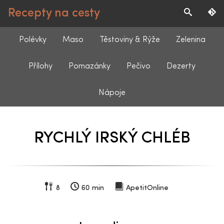
Recepty na cesty
Polévky
Maso
Těstoviny & Rýže
Zelenina
Přílohy
Pomazánky
Pečivo
Dezerty
Nápoje
RYCHLÝ IRSKÝ CHLÉB
8
60 min
ApetitOnline