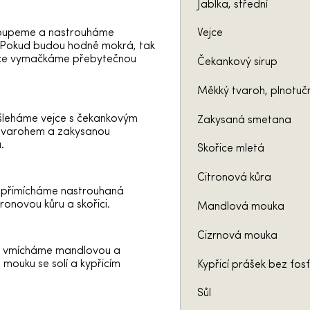
Jablka, střední
loupeme a nastrouháme
Vejce
 Pokud budou hodně mokrá, tak
ehce vymačkáme přebytečnou
Čekankový sirup
Měkký tvaroh, plnotuč
šleháme vejce s čekankovým
Zakysaná smetana
 tvarohem a zakysanou
.
Skořice mletá
Citronová kůra
 přimícháme nastrouhaná
tronovou kůru a skořici.
Mandlová mouka
Cizrnová mouka
 vmícháme mandlovou a
 mouku se solí a kypřicím
Kypřicí prášek bez fos
Sůl