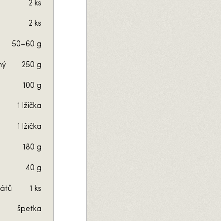
2 ks
2 ks
50–60 g
ný
250 g
100 g
1 lžička
1 lžička
180 g
40 g
fátů
1 ks
špetka