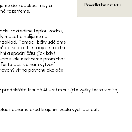
Povidla bez cukru
ijeme do zapékací mísy a
ně rozetřeme.
rochu rozředíme teplou vodou,
ly mazat a nalijeme na
 základ. Pomocí lžičky uděláme
hů do koláče tak, aby se trochu
chní a spodní část (jak když
váme, ale nechceme promíchat
 Tento postup nám vytvoří
rovaný vír na povrchu pkoláče.
předehřáté troubě 40–50 minut (dle výšky těsta v míse).
oláč necháme před krájením zcela vychladnout.