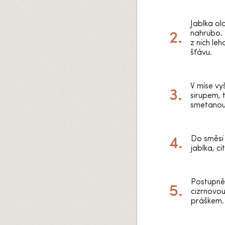
Jablka o
nahrubo.
z nich l
šťávu.
V míse vy
sirupem,
smetanou
Do směsi
jablka, ci
Postupně
cizrnovou
práškem.