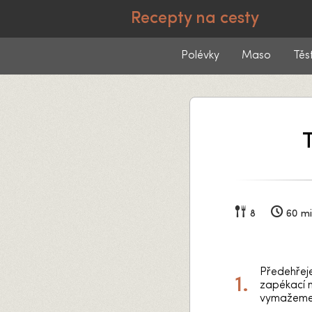
Recepty na cesty
Polévky
Maso
Těs
8
60 m
Předehřej
zapékací m
vymažeme