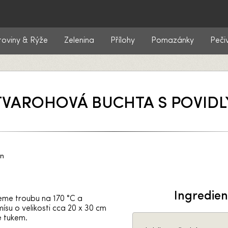
toviny & Rýže
Zelenina
Přílohy
Pomazánky
Peči
TVAROHOVÁ BUCHTA S POVIDL
in
Ingredie
eme troubu na 170 °C a
ísu o velikosti cca 20 x 30 cm
 tukem.