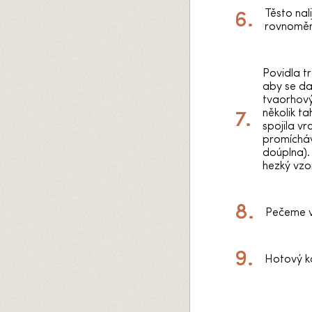
Těsto nal
rovnoměr
Povidla t
aby se da
tvaorhový
několik ta
spojila vr
promíchá
doúplna).
hezký vzo
Pečeme v 
Hotový k