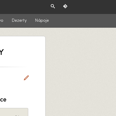
vo
Dezerty
Nápoje
Y
nce