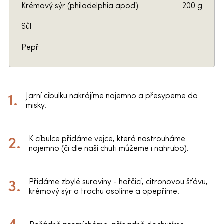
Krémový sýr (philadelphia apod)
200 g
Sůl
Pepř
Jarní cibulku nakrájíme najemno a přesypeme do
misky.
K cibulce přidáme vejce, která nastrouháme
najemno (či dle naší chuti můžeme i nahrubo).
Přidáme zbylé suroviny - hořčici, citronovou šťávu,
krémový sýr a trochu osolíme a opepříme.