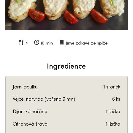
4
10 min
Jíme zdravě ze spíže
Ingredience
Jarní cibulku
1 stonek
Vejce, natvrdo (vařená 9 min)
6 ks
Dijonská hořčice
1 lžička
Citronová šťáva
1 lžička