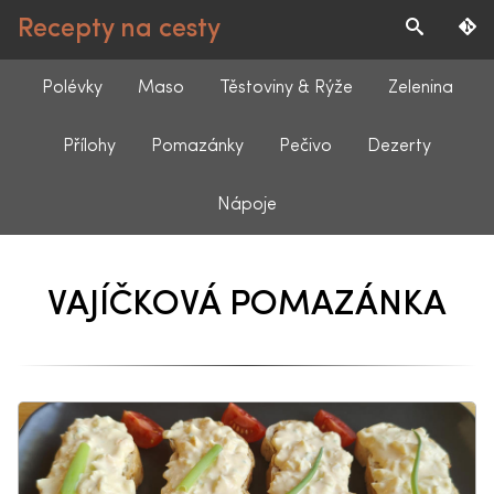
Recepty na cesty
Polévky
Maso
Těstoviny & Rýže
Zelenina
Přílohy
Pomazánky
Pečivo
Dezerty
Nápoje
VAJÍČKOVÁ POMAZÁNKA