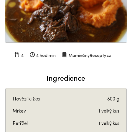
4
4 hod min
MaminčinyRecepty.cz
Ingredience
Hovězí kližka
800 g
Mrkev
1 velký kus
Petřžel
1 velký kus