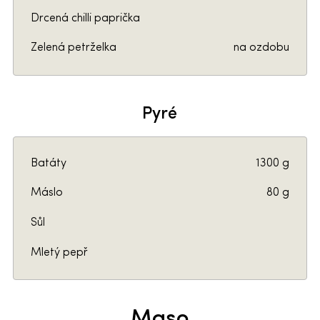
Drcená chilli paprička
Zelená petrželka
na ozdobu
Pyré
Batáty
1300 g
Máslo
80 g
Sůl
Mletý pepř
Maso