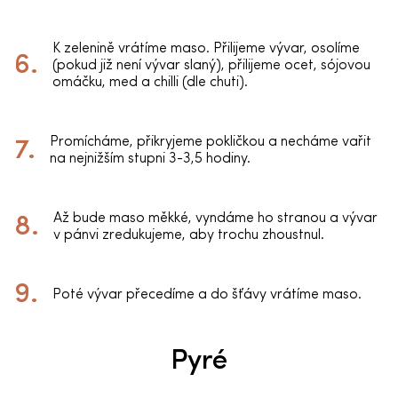
K zelenině vrátíme maso. Přilijeme vývar, osolíme
(pokud již není vývar slaný), přilijeme ocet, sójovou
omáčku, med a chilli (dle chuti).
Promícháme, přikryjeme pokličkou a necháme vařit
na nejnižším stupni 3-3,5 hodiny.
Až bude maso měkké, vyndáme ho stranou a vývar
v pánvi zredukujeme, aby trochu zhoustnul.
Poté vývar přecedíme a do šťávy vrátíme maso.
Pyré