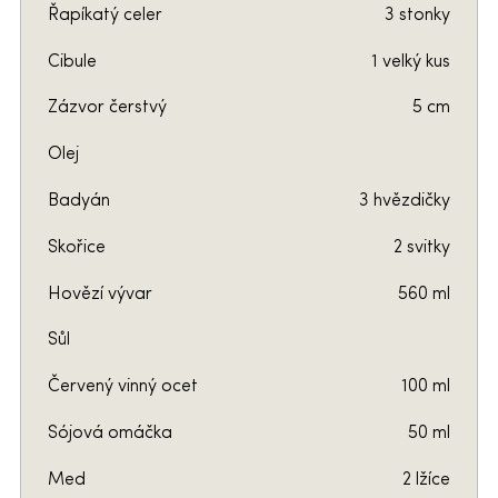
Řapíkatý celer
3 stonky
Cibule
1 velký kus
Zázvor čerstvý
5 cm
Olej
Badyán
3 hvězdičky
Skořice
2 svitky
Hovězí vývar
560 ml
Sůl
Červený vinný ocet
100 ml
Sójová omáčka
50 ml
Med
2 lžíce