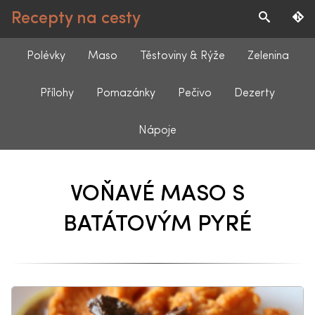
Recepty na cesty
Polévky
Maso
Těstoviny & Rýže
Zelenina
Přílohy
Pomazánky
Pečivo
Dezerty
Nápoje
VOŇAVÉ MASO S
BATÁTOVÝM PYRÉ