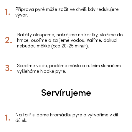
Příprava pyré může začít ve chvíli, kdy redukujete
vývar.
Batáty oloupeme, nakrájíme na kostky, vložíme do
hrnce, osolíme a zalijeme vodou. Vaříme, dokud
nebudou měkké (cca 20-25 minut).
Scedíme vodu, přidáme máslo a ručním šlehačem
vyšleháme hladké pyré.
Servírujeme
Na talíř si dáme hromádku pyré a vytvoříme v díl
důlek.